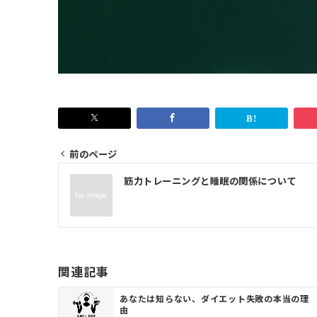
前のページ
投
筋力トレーニングと睡眠の関係について
稿
ナ
ビ
ゲ
関連記事
ー
あなたは知らない、ダイエット失敗の本当の理
シ
由