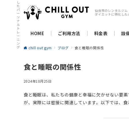
し
た
パ
仙台市のレンタルジム
ー
ダイエットに特化した
ソ
ナ
ル
ト
レ
HOME
ご利用方法
料金表
設
ー
ニ
ン
グ
chill out gym
ブログ
食と睡眠の関係性
食と睡眠の関係性
2024年10月25日
食と睡眠は、私たちの健康と幸福に欠かせない要素
が、実際には密接に関連しています。以下では、食