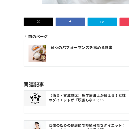
前のページ
投
日々のパフォーマンスを高める食事
稿
ナ
ビ
ゲ
関連記事
ー
【仙台・宮城野区】理学療法士が教える！女性
シ
のダイエットが「頑張らなくてい...
ョ
ン
女性のための健康的で持続可能なダイエット：