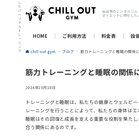
し
た
パ
仙台市のレンタルジム
ー
ダイエットに特化した
ソ
ナ
ル
ト
レ
HOME
ご利用方法
料金表
設
ー
ニ
ン
グ
chill out gym
ブログ
筋力トレーニングと睡眠の関係
筋力トレーニングと睡眠の関係
2024年10月18日
トレーニングと睡眠は、私たちの健康とウェルビー
レーニングを行うことによって、私たちの身体はエ
睡眠はその回復と成長を支える重要な役割を果たし
合う関係にあるのです。