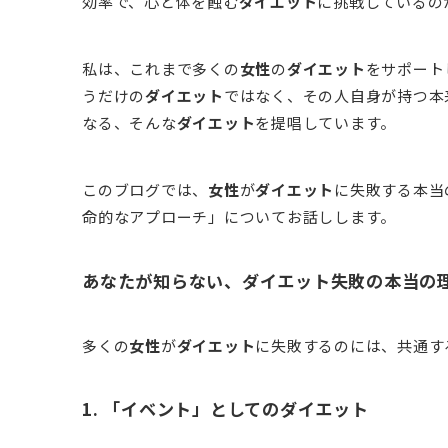
効率で、心と体を蝕む
ダイエット
に挑戦しているの
私は、これまで多くの
女性
の
ダイエット
をサポート
うだけの
ダイエット
ではなく、その人自身が持つ本
なる、そんな
ダイエット
を提唱しています。
このブログでは、
女性
が
ダイエット
に失敗する本当
命的なアプローチ」についてお話しします。
あなたが知らない、ダイエット失敗の本当の
多くの
女性
が
ダイエット
に失敗するのには、共通す
1. 「イベント」としての
ダイエット