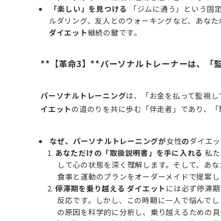
「楽しい」を見つける
「ジムに通う」という固
ルダリング、友人とのウォーキングなど、あなた
ダイエット
継続の鍵です。
**【革命3】**パーソナルトレーナーは、
パーソナルトレーニング
は、「お金を払って監視し
イエット
の道のりを共に歩む「伴走者」であり、「
なぜ、パーソナルトレーニングが
女性
の
ダイエッ
あなただけの「取扱説明書」を手に入れる
私た
して心の状態を深く理解します。そして、あな
食事と運動のプランをオーダーメイドで提案し
停滞期を乗り越える
ダイエット
には必ず停滞期
反応です。しかし、この時期に一人で悩んでし
の原因を科学的に分析し、乗り越えるための具