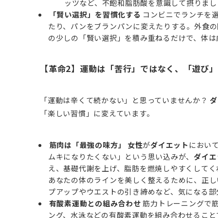
ッツなど、不飽和脂肪酸を意識して摂りまし
「賢い選択」を習慣化する
コンビニでランチを選
たり、パンをブランパンに変えたりする。外食の
の少しの「賢い選択」を積み重ねるだけで、体は
【革命2】運動は「苦行」ではなく、「遊び
「運動は辛くて続かない」と思っていませんか？
ダ
「楽しい習慣」に変えています。
筋肉は「最強の味方」
女性
が
ダイエット
におい
ムキになりたくない」という思い込みが、
ダイエ
え、基礎代謝を上げ、脂肪を燃焼しやすくしてく
あなたの体のラインを美しく整えるために、正し
プアップやウエストの引き締めなど、気になる部
有酸素運動との組み合わせ
筋力トレーニングで筋
ング、水泳などの有酸素運動を組み合わせること