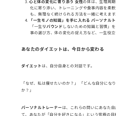
心と体の変化に寄り添う
女性
の体は、生理周期
化に寄り添い、トレーニングや食事内容を柔軟
も、無理なく続けられる方法を一緒に考えます
「一生モノの知識」を手に入れる
パーソナルト
「一生
リバウンド
しないための知識と習慣」を
事の選び方、体の変化の捉え方など、一生役立
あなたの
ダイエット
は、今日から変わる
ダイエット
は、自分自身との対話です。
「なぜ、私は痩せたいのか？」 「どんな自分になり
か？」
パーソナルトレーナー
は、これらの問いにあなた自
て、あなたが「自分を好きになる」という究極の目