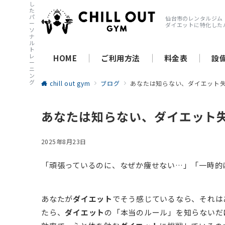
し
た
パ
仙台市のレンタルジム
ー
ダイエットに特化した
ソ
ナ
ル
ト
レ
HOME
ご利用方法
料金表
設
ー
ニ
ン
グ
chill out gym
ブログ
あなたは知らない、ダイエット
あなたは知らない、ダイエット
2025年8月23日
「頑張っているのに、なぜか痩せない…」「一時的
あなたが
ダイエット
でそう感じているなら、それは
たら、
ダイエット
の「本当のルール」を知らないだ