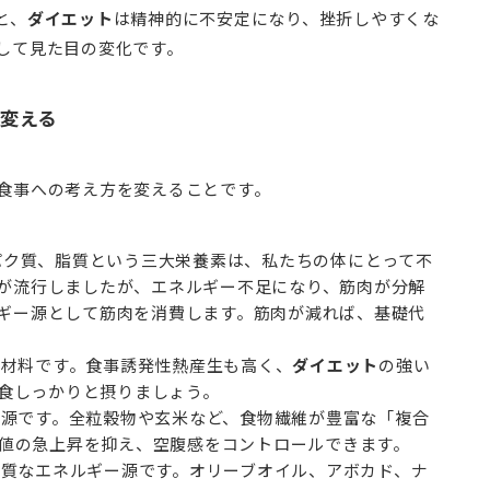
と、
ダイエット
は精神的に不安定になり、挫折しやすくな
して見た目の変化です。
変える
食事への考え方を変えることです。
ク質、脂質という三大栄養素は、私たちの体にとって不
が流行しましたが、エネルギー不足になり、筋肉が分解
ギー源として筋肉を消費します。筋肉が減れば、基礎代
な材料です。食事誘発性熱産生も高く、
ダイエット
の強い
食しっかりと摂りましょう。
源です。全粒穀物や玄米など、食物繊維が豊富な「複合
値の急上昇を抑え、空腹感をコントロールできます。
質なエネルギー源です。オリーブオイル、アボカド、ナ