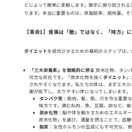
どによって簡単に変動します。数字に振り回される
ります。本当に重要なのは、体脂肪率、筋肉量、そ
【革命1】食事は「敵」ではなく、「味方」に
ダイエット
を成功させるための最初のステップは、
「三大栄養素」を戦略的に摂る
炭水化物、タンパ
可欠な存在です。「炭水化物を抜く
ダイエット
」
されやすくなります。私たちの体は、まずエネル
謝が低下し、太りやすい体になってしまいます。
タンパク質
：筋肉、髪、肌、爪を作る重要
味方です。鶏むね肉、魚、豆腐、卵など、毎
炭水化物
：脳や体を動かすためのエネルギー
炭水化物」を選び、適量を摂ることで、血糖
脂質
：女性ホルモンの生成にも不可欠な、良